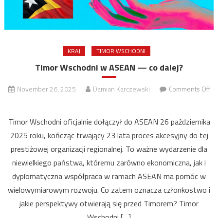
KRAJ
TIMOR WSCHODNI
Timor Wschodni w ASEAN — co dalej?
November 26, 2025
Damian Karczewski
Comments Off
on
Timor
Timor Wschodni oficjalnie dołączył do ASEAN 26 października
Wschodni
2025 roku, kończąc trwający 23 lata proces akcesyjny do tej
w
prestiżowej organizacji regionalnej. To ważne wydarzenie dla
ASEAN
niewielkiego państwa, któremu zarówno ekonomiczna, jak i
—
co
dyplomatyczna współpraca w ramach ASEAN ma pomóc w
dalej?
wielowymiarowym rozwoju. Co zatem oznacza członkostwo i
jakie perspektywy otwierają się przed Timorem? Timor
Wschodni […]