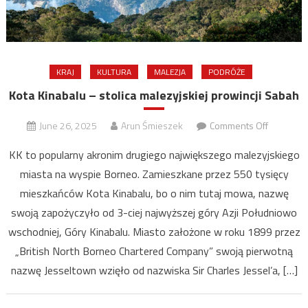
KRAJ
KULTURA
MALEZJA
PODRÓŻE
Kota Kinabalu – stolica malezyjskiej prowincji Sabah
on
June 26, 2025
Arun Śmieszek
Comments Off
Kota
KK to popularny akronim drugiego największego malezyjskiego
Kinabalu
miasta na wyspie Borneo. Zamieszkane przez 550 tysięcy
–
mieszkańców Kota Kinabalu, bo o nim tutaj mowa, nazwę
stolica
malezyjsk
swoją zapożyczyło od 3-ciej najwyższej góry Azji Południowo
prowincji
wschodniej, Góry Kinabalu. Miasto założone w roku 1899 przez
Sabah
„British North Borneo Chartered Company” swoją pierwotną
nazwę Jesseltown wzięło od nazwiska Sir Charles Jessel’a, […]