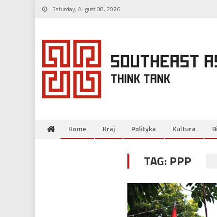
Skip
Saturday, August 08, 2026
to
content
Home
Kraj
Polityka
Kultura
B
TAG:
PPP