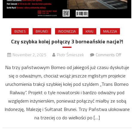
BIZNES
BRUNEI
INDONEZJA
KRAJ
MALEZJA
Czy szybka kolej połączy 3 borneańskie nacje?!
on
November 2, 2025
Piotr Śmieszek
Comments Off
Czy
Na trzy państwowym Borneo od jakiegoś już czasu dyskutuje
szybka
się o odważnym, chociaż wciąż jeszcze mglistym projekcie
kolej
uruchomienia trakcji szybkiej kolej pod szyldem „Trans Borneo
połącz
3
Railway”. Projekt o tyle nowatorski i bardzo odważny pod
bornea
względem inżynierskim, ponieważ połączyć miałby ze sobą
nacje?!
Indonezję, Malezję i Sułtanat Brunei. Trzy Państwa ulokowane
na trzeciej co do wielkości po […]