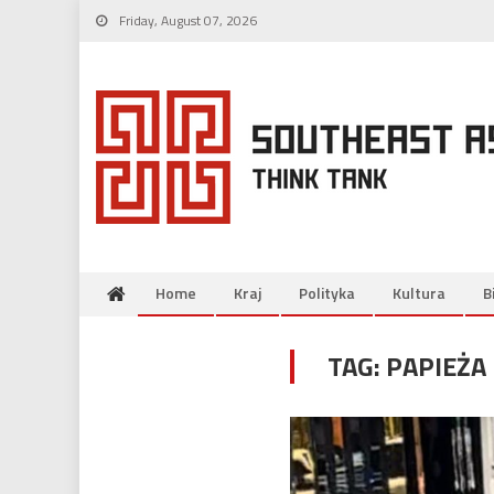
Skip
Friday, August 07, 2026
to
content
Home
Kraj
Polityka
Kultura
B
TAG:
PAPIEŻA