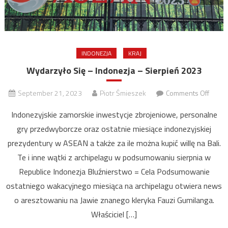
INDONEZJA
KRAJ
Wydarzyło Się – Indonezja – Sierpień 2023
on
September 21, 2023
Piotr Śmieszek
Comments Off
Wydar
Indonezyjskie zamorskie inwestycje zbrojeniowe, personalne
Się
gry przedwyborcze oraz ostatnie miesiące indonezyjskiej
–
prezydentury w ASEAN a także za ile można kupić willę na Bali.
Indon
–
Te i inne wątki z archipelagu w podsumowaniu sierpnia w
Sierp
Republice Indonezja Bluźnierstwo = Cela Podsumowanie
2023
ostatniego wakacyjnego miesiąca na archipelagu otwiera news
o aresztowaniu na Jawie znanego kleryka Fauzi Gumilanga.
Właściciel […]