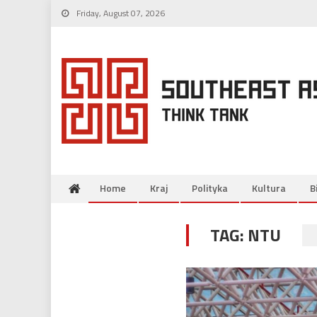
Skip
Friday, August 07, 2026
to
content
Home
Kraj
Polityka
Kultura
B
TAG:
NTU