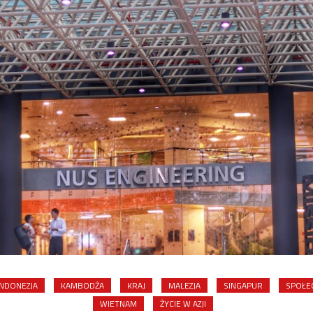
INDONEZJA
KAMBODŻA
KRAJ
MALEZJA
SINGAPUR
SPOŁE
WIETNAM
ŻYCIE W AZJI