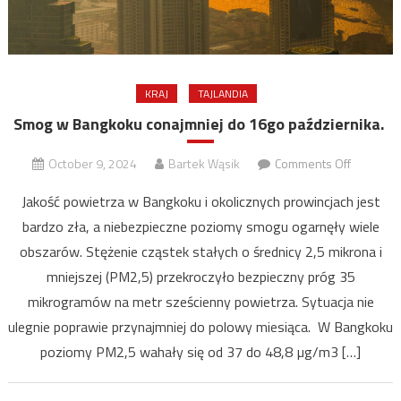
KRAJ
TAJLANDIA
Smog w Bangkoku conajmniej do 16go października.
on
October 9, 2024
Bartek Wąsik
Comments Off
Smog
Jakość powietrza w Bangkoku i okolicznych prowincjach jest
w
bardzo zła, a niebezpieczne poziomy smogu ogarnęły wiele
Bangkok
obszarów. Stężenie cząstek stałych o średnicy 2,5 mikrona i
conajmni
do
mniejszej (PM2,5) przekroczyło bezpieczny próg 35
16go
mikrogramów na metr sześcienny powietrza. Sytuacja nie
paździer
ulegnie poprawie przynajmniej do polowy miesiąca. W Bangkoku
poziomy PM2,5 wahały się od 37 do 48,8 µg/m3 […]