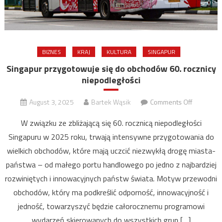
BIZNES
KRAJ
KULTURA
SINGAPUR
Singapur przygotowuje się do obchodów 60. rocznicy
niepodległości
on
August 3, 2025
Bartek Wąsik
Comments Off
Singapur
W związku ze zbliżającą się 60. rocznicą niepodległości
przygoto
Singapuru w 2025 roku, trwają intensywne przygotowania do
się
wielkich obchodów, które mają uczcić niezwykłą drogę miasta-
do
obchodó
państwa – od małego portu handlowego po jedno z najbardziej
60.
rozwiniętych i innowacyjnych państw świata. Motyw przewodni
rocznicy
obchodów, który ma podkreślić odporność, innowacyjność i
niepodleg
jedność, towarzyszyć będzie całorocznemu programowi
wydarzeń skierowanych do wszystkich grup […]