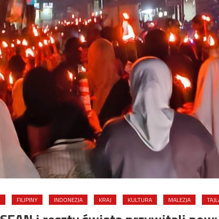
I
FILIPINY
INDONEZJA
KRAJ
KULTURA
MALEZJA
TAJL