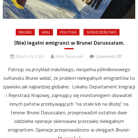
BRUNEI
KRAJ
POLITYKA
SPOŁECZEŃSTWO
(Nie) legalni emigranci w Brunei Darussalam.
on
March 29, 2024
Piotr Śmieszek
Comments Off
(Nie)
Patrząc na przykład malutkiego, niespełna półmilionowego
legalni
sułtanatu Brunei widać, że problem nielegalnych emigrantów to
emigranc
zjawisko jak najbardziej globalne. Lokalny Departament Imigracji
w
Brunei
i Rejestracji Krajowej, zajmujący się monitoringiem obywateli
Darussal
innych państw przebywających “na stałe lub na dłużej” na
terenie Brunei Darussalam, przeprowadził ostatnio dwie
oddzielne operacje skierowane przeciwko nielegalnym
emigrantom. Operacje przeprowadzono w okręgach Brunei-