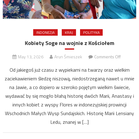
INDONEZJA
KRAJ
POLITYKA
Kobiety Soge na wojnie z Kościołem
on
May 13, 2026
Arun Śmieszek
Comments Off
Kobiety
Od jakiegoś już czasu z wypiekami na twarzy oraz wielkim
Soge
zaciekawieniem śledzę niszową, niedostrzeganą nawet u mnie
na
na Jawie, a co dopiero w szeroko pojętym wielkim świecie,
wojnie
z
wydawać by się mogło błahą historię dwóch Marii, Anastasy i
Kościołe
innych kobiet z wyspy Flores w indonezyjskiej prowincji
Wschodnich Małych Wysp Sundajskich. Historię Marii Lensiany
Ledu, znanej w […]