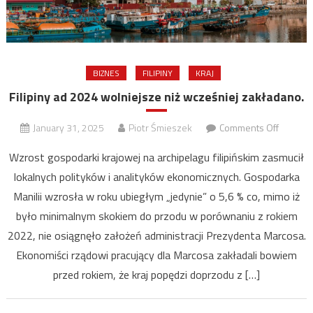
BIZNES
FILIPINY
KRAJ
Filipiny ad 2024 wolniejsze niż wcześniej zakładano.
on
January 31, 2025
Piotr Śmieszek
Comments Off
Filipiny
Wzrost gospodarki krajowej na archipelagu filipińskim zasmucił
ad
lokalnych polityków i analityków ekonomicznych. Gospodarka
2024
Manilii wzrosła w roku ubiegłym „jedynie” o 5,6 % co, mimo iż
wolniej
niż
było minimalnym skokiem do przodu w porównaniu z rokiem
wcześni
2022, nie osiągnęło założeń administracji Prezydenta Marcosa.
zakłada
Ekonomiści rządowi pracujący dla Marcosa zakładali bowiem
przed rokiem, że kraj popędzi doprzodu z […]