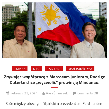
FILIPINY
KRAJ
POLITYKA
SPOŁECZEŃSTWO
Zrywając współpracę z Marcosem juniorem, Rodrigo
Duterte chce „wyzwolić” prowincję Mindanao.
on
February 23, 2024
Arun Śmieszek
Comments Off
Zrywaj
Spór między obecnym filipińskim prezydentem Ferdinandem
współp