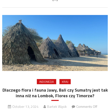
etniczn
Indonez
INDONEZJA
KRAJ
Dlaczego flora i fauna Jawy, Bali czy Sumatry jest tak
inna niż na Lombok, Flores czy Timorze?
on
October 13, 2024
Bartek Wąsik
Comments Off