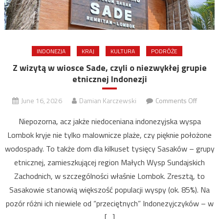
INDONEZJA
KRAJ
KULTURA
PODRÓŻE
Z wizytą w wiosce Sade, czyli o niezwykłej grupie
etnicznej Indonezji
on
June 16, 2026
Damian Karczewski
Comments Off
Z
Niepozorna, acz jakże niedoceniana indonezyjska wyspa
wizytą
Lombok kryje nie tylko malownicze plaże, czy pięknie położone
w
wodospady. To także dom dla kilkuset tysięcy Sasaków – grupy
wiosce
Sade,
etnicznej, zamieszkującej region Małych Wysp Sundajskich
czyli
Zachodnich, w szczególności właśnie Lombok. Zresztą, to
o
Sasakowie stanowią większość populacji wyspy (ok. 85%). Na
niezwy
pozór różni ich niewiele od “przeciętnych” Indonezyjczyków – w
grupie
[…]