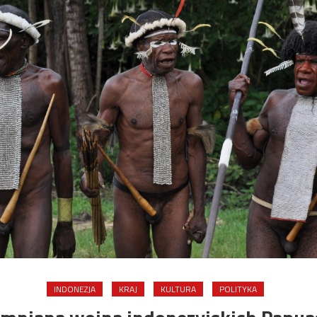
INDONEZJA
KRAJ
KULTURA
POLITYKA