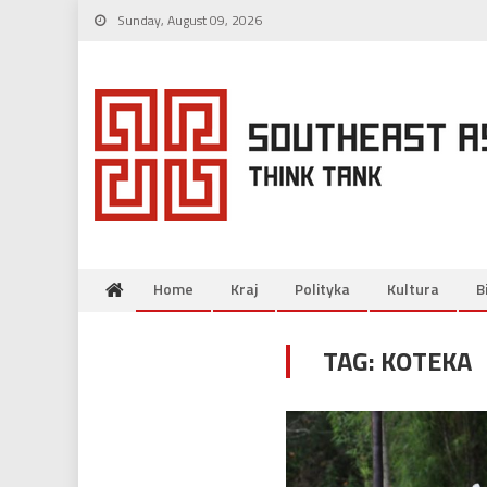
Skip
Sunday, August 09, 2026
to
content
Home
Kraj
Polityka
Kultura
B
TAG:
KOTEKA