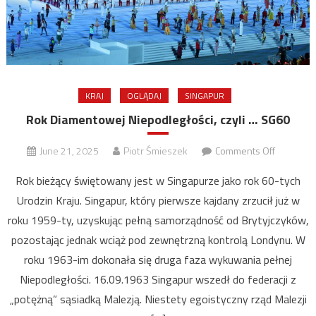
KRAJ
OGLĄDAJ
SINGAPUR
Rok Diamentowej Niepodległości, czyli … SG60
on
June 21, 2025
Piotr Śmieszek
Comments Off
Rok
Rok bieżący świętowany jest w Singapurze jako rok 60-tych
Diamento
Urodzin Kraju. Singapur, który pierwsze kajdany zrzucił już w
Niepodleg
roku 1959-ty, uzyskując pełną samorządność od Brytyjczyków,
czyli
…
pozostając jednak wciąż pod zewnętrzną kontrolą Londynu. W
SG60
roku 1963-im dokonała się druga faza wykuwania pełnej
Niepodległości. 16.09.1963 Singapur wszedł do federacji z
„potężną” sąsiadką Malezją. Niestety egoistyczny rząd Malezji