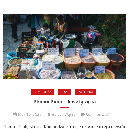
KAMBODŻA
KRAJ
POLITYKA
Phnom Penh – koszty życia
on
May 15, 2025
Bartek Wąsik
Comments Off
Phnom
Phnom Penh, stolica Kambodży, zajmuje czwarte miejsce wśród
Penh