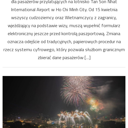
dla pasażerów przylatujących na lotnisko Tan Son Nhat
wjazdowy
International Airport w Ho Chi Minh City. Od 15 kwietnia
online
wszyscy cudzoziemcy oraz Wietnamczycy z zagranicy,
wjeżdżający na podstawie wizy, muszą wypełnić formularz
elektroniczny jeszcze przed kontrolą paszportową. Zmiana
oznacza odejście od tradycyjnych, papierowych procedur na
rzecz systemu cyfrowego, który pozwala służbom granicznym
zbierać dane pasażerów […]