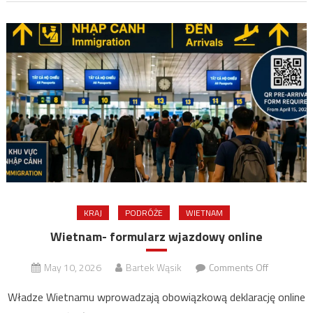
drugą
połowę
2026
roku
KRAJ
PODRÓŻE
WIETNAM
Wietnam- formularz wjazdowy online
on
May 10, 2026
Bartek Wąsik
Comments Off
Wietnam-
Władze Wietnamu wprowadzają obowiązkową deklarację online
formularz