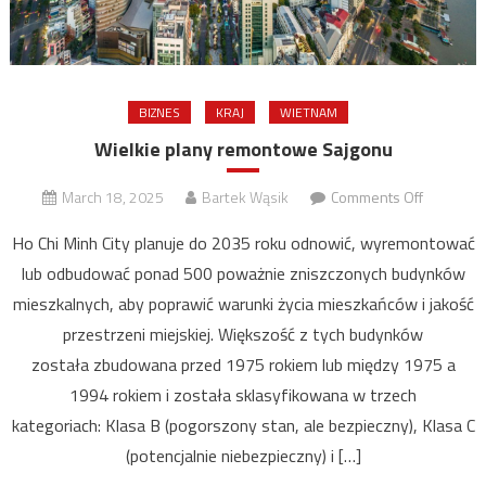
BIZNES
KRAJ
WIETNAM
Wielkie plany remontowe Sajgonu
on
March 18, 2025
Bartek Wąsik
Comments Off
Wielkie
Ho Chi Minh City planuje do 2035 roku odnowić, wyremontować
plany
lub odbudować ponad 500 poważnie zniszczonych budynków
remonto
mieszkalnych, aby poprawić warunki życia mieszkańców i jakość
Sajgonu
przestrzeni miejskiej. Większość z tych budynków
została zbudowana przed 1975 rokiem lub między 1975 a
1994 rokiem i została sklasyfikowana w trzech
kategoriach: Klasa B (pogorszony stan, ale bezpieczny), Klasa C
(potencjalnie niebezpieczny) i […]