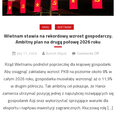
KRAJ
WIETNAM
Wietnam stawia na rekordowy wzrost gospodarczy.
Ambitny plan na drugą połowę 2026 roku
on
July 11, 2026
Bartek Wąsik
Comments Off
Wietnam
Rząd Wietnamu podniósł poprzeczkę dla krajowej gospodarki.
stawia
Aby osiągnąć zakładany wzrost PKB na poziomie około 8% w
na
całym 2026 roku, gospodarka musiałaby wzrosnąć aż o 11,9%
rekordowy
wzrost
w drugim półroczu. Tak ambitny cel pokazuje, że Hanoi
gospodarcz
zamierza utrzymać pozycję jednej z najszybciej rozwijających się
Ambitny
gospodarek Azji oraz wykorzystać sprzyjające warunki dla
plan
eksportu i napływu inwestycji zagranicznych. Kluczową rolę […]
na