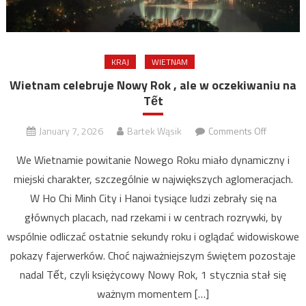
KRAJ
WIETNAM
Wietnam celebruje Nowy Rok , ale w oczekiwaniu na
Tết
on
January 7, 2026
Bartek Wąsik
Comments Off
Wietnam
We Wietnamie powitanie Nowego Roku miało dynamiczny i
celebruje
miejski charakter, szczególnie w największych aglomeracjach.
Nowy
W Ho Chi Minh City i Hanoi tysiące ludzi zebrały się na
Rok
,
głównych placach, nad rzekami i w centrach rozrywki, by
ale
wspólnie odliczać ostatnie sekundy roku i oglądać widowiskowe
w
pokazy fajerwerków. Choć najważniejszym świętem pozostaje
oczekiwa
nadal Tết, czyli księżycowy Nowy Rok, 1 stycznia stał się
na
ważnym momentem […]
Tết