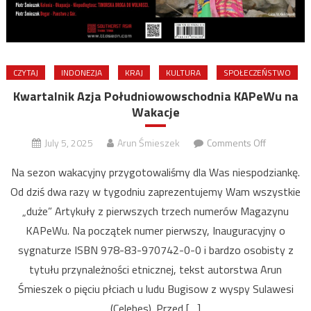
CZYTAJ
INDONEZJA
KRAJ
KULTURA
SPOŁECZEŃSTWO
Kwartalnik Azja Południowowschodnia KAPeWu na
Wakacje
on
July 5, 2025
Arun Śmieszek
Comments Off
Kwartalnik
Na sezon wakacyjny przygotowaliśmy dla Was niespodziankę.
Azja
Od dziś dwa razy w tygodniu zaprezentujemy Wam wszystkie
Południow
„duże” Artykuły z pierwszych trzech numerów Magazynu
KAPeWu
na
KAPeWu. Na początek numer pierwszy, Inauguracyjny o
Wakacje
sygnaturze ISBN 978-83-970742-0-0 i bardzo osobisty z
tytułu przynależności etnicznej, tekst autorstwa Arun
Śmieszek o pięciu płciach u ludu Bugisow z wyspy Sulawesi
(Celebes). Przed […]