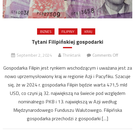
BIZNES
FILIPINY
KRAJ
Tytani Filipińskiej gospodarki
on
September 2, 2024
Thinktank
Comments Off
Tytani
Gospodarka Filipin jest rynkiem wschodzącym i uważana jest za
Filipińsk
nowo uprzemysłowiony kraj w regionie Azji i Pacyfiku. Szacuje
się, że w 2024 r. gospodarka Filipin będzie warta 471,5 mld
USD, co czyni ją 32. największą na świecie pod względem
nominalnego PKB i 13. największą w Azji według
Międzynarodowego Funduszu Walutowego. Filipińska
gospodarka przechodzi z gospodarki […]