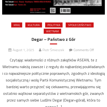
KRAJ
KULTURA
POLITYKA
SPOŁECZEŃSTWO
WIETNAM
Degar – Państwo z Gór
on
August 1, 2025
Piotr Śmieszek
Comments Off
Degar
Czytając wiadomości z różnych zakątków ASEAN, te z
–
Wietnamu należą zawsze i z reguły do najbardziej poukładanych
Państwo
i co najważniejsze politycznie poprawnych, zgodnych z ideologią
z
Gór
socjalistyczną i wolą Partii Komunistycznej Wietnamu. Tym
bardziej warto przyjrzeć się ciekawemu, przewijającemu się
ostatnio wątkowi separatystów z wietnamskich gór, zwanych
przez samych siebie Ludźmi Degar (Degar=góral), która to
nazwa […]