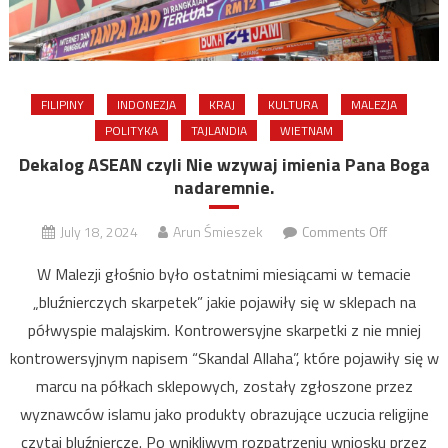
FILIPINY
INDONEZJA
KRAJ
KULTURA
MALEZJA
POLITYKA
TAJLANDIA
WIETNAM
Dekalog ASEAN czyli Nie wzywaj imienia Pana Boga
nadaremnie.
on
July 18, 2024
Arun Śmieszek
Comments Off
Dekalog
W Malezji głośnio było ostatnimi miesiącami w temacie
ASEAN
„bluźnierczych skarpetek” jakie pojawiły się w sklepach na
czyli
półwyspie malajskim. Kontrowersyjne skarpetki z nie mniej
Nie
wzywaj
kontrowersyjnym napisem “Skandal Allaha”, które pojawiły się w
imienia
marcu na półkach sklepowych, zostały zgłoszone przez
Pana
wyznawców islamu jako produkty obrazujące uczucia religijne
Boga
czytaj bluźniercze. Po wnikliwym rozpatrzeniu wniosku przez