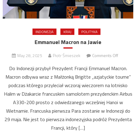
INDONEZJA
KRAJ
POLITYKA
Emmanuel Macron na Jawie
on
May 28, 2025
Piotr Śmieszek
Comments Off
Emmanue
Do Indonezji przybył Prezydent Francji Emmanuel Macron.
Macron
Macron odbywa wraz z Małżonką Brigitte „azjatyckie tourne”
na
podczas którego przyleciał wczoraj wieczorem na lotnisko
Jawie
Halim w Dżakarcie francuskim samolotem prezydenckim Airbus
A330-200 prosto z odwiedzanego wcześniej Hanoi w
Wietnamie. Francuska pierwsza Para zostanie w Indonezji do
29 maja. Nie jest to pierwsza indonezyjska podróż Prezydenta
Francji, który […]