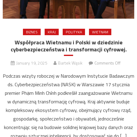
BIZNES
KRAJ
POLITYKA
WIETNAM
Współpraca Wietnamu i Polski w dziedzinie
cyberbezpieczeństwa i transformacji cyfrowej.
on
January 19, 2025
Bartek Wąsik
Comments Off
Współpr
Podczas wizyty roboczej w Narodowym Instytucie Badawczym
Wietnam
ds. Cyberbezpieczeństwa (NASK) w Warszawie 17 stycznia
i
premier Phạm Minh Chính podkreślił zaangażowanie Wietnamu
Polski
w
w dynamiczną transformację cyfrową. Kraj aktywnie buduje
dziedzin
kompleksowy ekosystem cyfrowy, obejmujący cyfrowy rząd,
cyberbe
gospodarkę, społeczeństwo i obywateli, jednocześnie
i
koncentrując się na budowie solidnej krajowej bazy danych oraz
transform
rozwoju sztucznej inteligencji, by dostosować się do […]