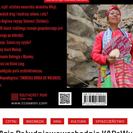
CZYTAJ
INDONEZJA
KRAJ
KULTURA
SPOŁECZEŃSTWO