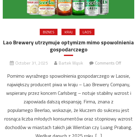
BIZNES
KRAJ
LAOS
Lao Brewery utrzymuje optymizm mimo spowolnienia
gospodarczego
on
October 31, 2025
Bartek Wąsik
Comments Off
Lao
Pomimo wyraźnego spowolnienia gospodarczego w Laosie,
Brewery
największy producent piwa w kraju – Lao Brewery Company,
utrzymuj
wspierany przez koncern Carlsberg – notuje stabilny wzrost i
optymiz
mimo
zapowiada dalszą ekspansję. Firma, znana z
spowoln
popularnego Beerlao, wskazuje, że kluczem do sukcesu jest
gospoda
rosnąca liczba młodych konsumentów oraz stopniowy wzrost
dochodów w miastach takich jak Wientian czy Luang Prabang.
Według danych z 2025 roku, […]