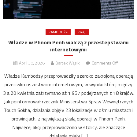
KAMBODŻA
KRAJ
Władze w Phnom Penh walczą z przestepstwami
internetowymi
on
April 30, 2026
Bartek Wąsik
Comments Off
Władze
Władze Kambodzy przeprowadziły szeroko zakrojoną operację
w
przeciwko oszustwom internetowym, w wyniku której między
Phnom
3 a 20 kwietnia zatrzymano aż 1 957 podejrzanych z 18 krajów.
Penh
walczą
Jak poinformował rzecznik Ministerstwa Spraw Wewnętrznych
z
Touch Sokha, działania objęły 23 lokalizacje w ośmiu miastach i
przesteps
prowincjach, z największą skalą operacji w Phnom Penh.
interneto
Najwięcej akcji przeprowadzono w stolicy, ale znaczące
działania miały […]