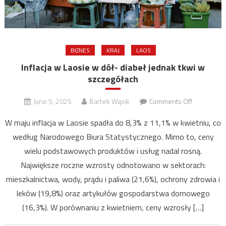
BIZNES
KRAJ
LAOS
Inflacja w Laosie w dół- diabeł jednak tkwi w
szczegółach
on
June 5, 2025
Bartek Wąsik
Comments Off
Inflacja
W maju inflacja w Laosie spadła do 8,3% z 11,1% w kwietniu, co
w
według Narodowego Biura Statystycznego. Mimo to, ceny
Laosie
wielu podstawowych produktów i usług nadal rosną.
w
dół-
Największe roczne wzrosty odnotowano w sektorach:
diabeł
mieszkalnictwa, wody, prądu i paliwa (21,6%), ochrony zdrowia i
jednak
leków (19,8%) oraz artykułów gospodarstwa domowego
tkwi
(16,3%). W porównaniu z kwietniem, ceny wzrosły […]
w