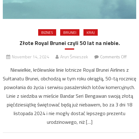
BIZNES
BRUNEI
KRAJ
Złote Royal Brunei czyli 50 lat na niebie.
on
November 14, 2024
Arun Śmieszek
Comments Off
Złote
Niewielkie, królewskie linie lotnicze Royal Brunei Airlines z
Royal
Sułtanatu Brunei, obchodzą w tym roku okrągłą, 50-tą rocznicę
Brunei
powołania do życia i serwisu pasażerskich lotów komercyjnych.
czyli
50
Linie z siedziba w mieście Bandar Seri Bengawan swoją złotą
lat
pięćdziesiątkę świętować będą już niebawem, bo za 3 dni 18
na
listopada 2024 i nie mogły dostać lepszego prezentu
niebie.
urodzinowego, niż […]