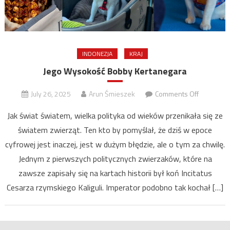
INDONEZJA
KRAJ
Jego Wysokość Bobby Kertanegara
on
July 26, 2025
Arun Śmieszek
Comments Off
Jego
Jak świat światem, wielka polityka od wieków przenikała się ze
Wysokość
światem zwierząt. Ten kto by pomyślał, że dziś w epoce
Bobby
cyfrowej jest inaczej, jest w dużym błędzie, ale o tym za chwilę.
Kertanega
Jednym z pierwszych politycznych zwierzaków, które na
zawsze zapisały się na kartach historii był koń Incitatus
Cesarza rzymskiego Kaliguli. Imperator podobno tak kochał […]