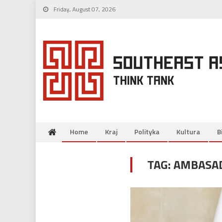
Skip
Friday, August 07, 2026
to
content
Home
Kraj
Polityka
Kultura
B
TAG:
AMBASA