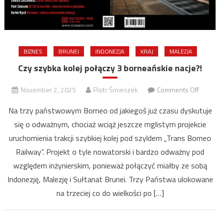
BIZNES
BRUNEI
INDONEZJA
KRAJ
MALEZJA
Czy szybka kolej połączy 3 borneańskie nacje?!
on
November 2, 2025
Piotr Śmieszek
Comments Off
Czy
Na trzy państwowym Borneo od jakiegoś już czasu dyskutuje
szybka
się o odważnym, chociaż wciąż jeszcze mglistym projekcie
kolej
uruchomienia trakcji szybkiej kolej pod szyldem „Trans Borneo
połącz
3
Railway”. Projekt o tyle nowatorski i bardzo odważny pod
bornea
względem inżynierskim, ponieważ połączyć miałby ze sobą
nacje?!
Indonezję, Malezję i Sułtanat Brunei. Trzy Państwa ulokowane
na trzeciej co do wielkości po […]