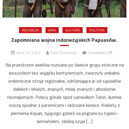
INDONEZJA
KRAJ
KULTURA
POLITYKA
Zapomniana wojna indonezyjskich Papuasów.
on
April 14, 2023
Piotr Śmieszek
Comments Off
Zapomni
Na przestrzeni wieków rozsiane po świecie grupy etniczne na
wojna
wszystkich bez wyjątku kontynentach, tworzyły unikalne,
indonezyj
endemiczne stroje regionalne, odróżniające je od sąsiadów
Papuasó
dalekich i bliskich, znanych, mniej znanych i absolutnie
nieznajomych. Polscy górale spod samiuśkich Tater, dumnie
noszą spodnie z parzenicami i skórzane kierpce. Kobiety z
plemienia Kayan, żyjącego gdzieś na pograniczu tajsko-
birmańskim, zdobią szyje […]