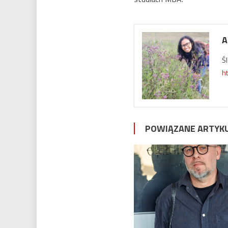
A
Ś
h
POWIĄZANE ARTYK