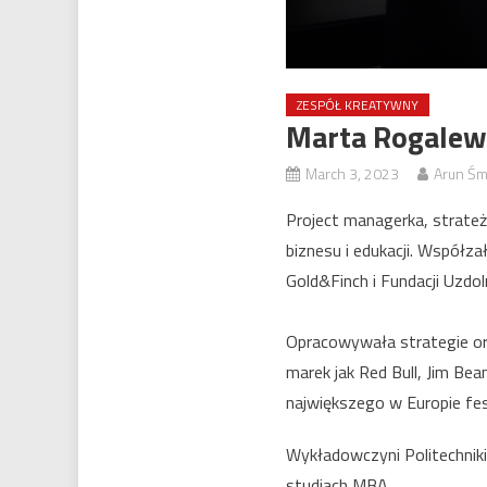
ZESPÓŁ KREATYWNY
Marta Rogalews
March 3, 2023
Arun Śm
Project managerka, strate
biznesu i edukacji. Współz
Gold&Finch i Fundacji Uzdoln
Opracowywała strategie ora
marek jak Red Bull, Jim Beam
największego w Europie fe
Wykładowczyni Politechniki
studiach MBA.