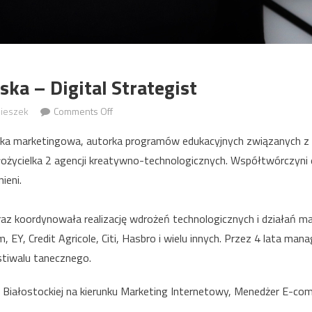
ka – Digital Strategist
on
ieszek
Comments Off
Marta
żka marketingowa, autorka programów edukacyjnych związanych z 
Rogalewska
ałożycielka 2 agencji kreatywno-technologicznych. Współtwórczyni 
–
ieni.
Digital
Strategist
z koordynowała realizację wdrożeń technologicznych i działań ma
, EY, Credit Agricole, Citi, Hasbro i wielu innych. Przez 4 lata man
stiwalu tanecznego.
 Białostockiej na kierunku Marketing Internetowy, Menedżer E-com