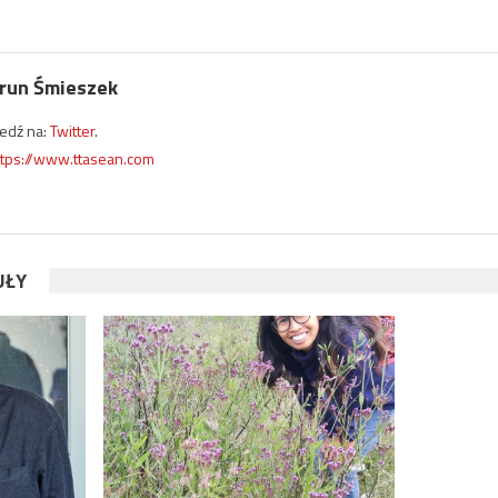
run Śmieszek
ledź na:
Twitter
.
ttps://www.ttasean.com
UŁY